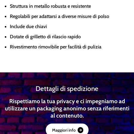
Struttura in metallo robusta e resistente
Regolabili per adattarsi a diverse misure di polso
Include due chiavi
Dotate di grilletto di rilascio rapido
Rivestimento rimovibile per facilità di pulizia
Dettagli di spedizione
Rispettiamo la tua privacy e ci impegniamo ad
utilizzare un packaging anonimo senza riferimenti
al contenuto.
M
a
g
g
i
o
r
i
i
n
f
o