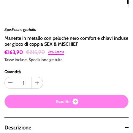
Spedizione gratuita
Manette in metallo con peluche nero comfort e chiavi incluse
per gioco di coppia SEX & MISCHIEF
€215,90
€163,90
24% Sconto
Tasse incluse.
Spedizione
gratuita
Quantità
E
s
a
u
r
i
t
o
Descrizione