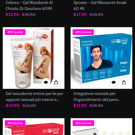
Cobeco - Gel Ritardante Al
Xpower - Gel Rilassante Anale
Chiodo Di Garofano 60Ml
60 Ml
€22,90
€39,90
€27,90
€45,90
41% Sconto
42% Sconto
Gel rassodante intimo per lei per
Integratore naturale per
rapporti sessuali più intensi e
l'ingrandimento del pene
appaganti Virginia Female
€24,90
€42,90
migliore flusso sanguigno con
€22,90
€39,90
Tighten Cobeco Pharma
erbe e vitamine Andro Medical
41% Sconto
48% Sconto