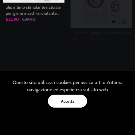
olio intimo stimolante naturale
Cobeco - Viagel Per Donne 30Ml
per igiene maschile idratante
€20,90
€37,90
lubrificante senza allergeni Eros-
€22,90
€39,90
Art
35% Sconto
Questo sito utilizza i cookies per assicurarti un'ottima
navigazione ed esperienza sul sito web
Accetta
Integratore capsule soppressore
appetito XS per perdere peso e
sentirsi sazi tra i pasti 90
€35,90
€55,90
Menu
Search
Home
Account
Cart
capsule 500COSMETICS