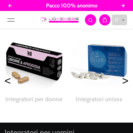
Pacco 100% anonimo
Salta al contenuto
IT
<
>
Integratori per donne
Integratori unisex
Integratori per uomini