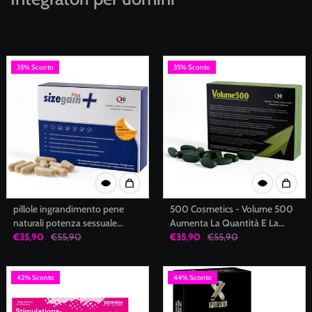
35% Sconto
35% Sconto
pillole ingrandimento pene
500 Cosmetics - Volume 500
naturali potenza sessuale
Aumenta La Quantità E La
migliorata uomo 30 compresse
€35,90
€55,90
Qualità Dello Sperma
€35,90
€55,90
500cosmetics
42% Sconto
44% Sconto