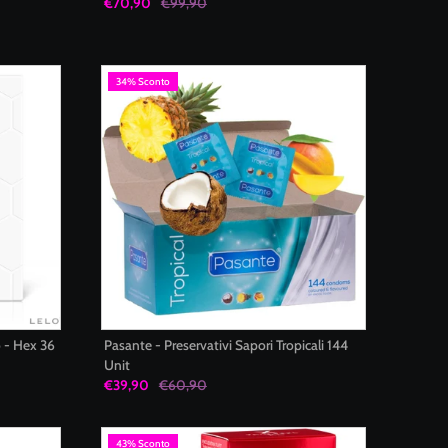
€70,90
€99,90
34% Sconto
o - Hex 36
Pasante - Preservativi Sapori Tropicali 144
Unit
€39,90
€60,90
43% Sconto