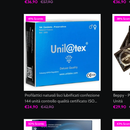
personalizzata comfort ipoallergenico low
€36,90
€57,90
ridotto e
€36,90
odor MY SIZE PRO
41% Sconto
38% Scon
Profilattici naturali lisci lubrificati confezione
Beppy - P
144 unità controllo qualità certificato ISO
Unità
4074 Unilatex
€24,90
€42,90
€29,90
50% Sconto
43% Scon