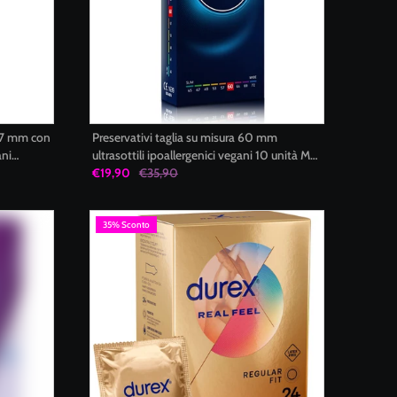
 47 mm con
Preservativi taglia su misura 60 mm
ani
ultrasottili ipoallergenici vegani 10 unità MY
SIZE PRO
€19,90
€35,90
35% Sconto