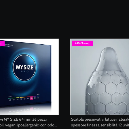
to
44% Sconto
ivi MY SIZE 64 mm 36 pezzi
Scatola preservativi lattice natural
bili vegani ipoallergenici con odore
spessore finezza sensibilità 12 uni