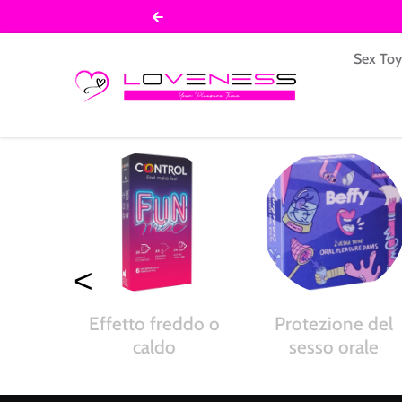
Salta al contenuto
Sex To
<
Effetto freddo o
Protezione del
caldo
sesso orale