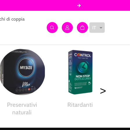
chi di coppia
IT
>
Preservativi
Ritardanti
P
naturali