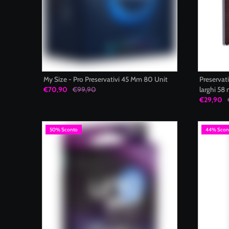
My Size - Pro Preservativi 45 Mm 80 Unit
Preservat
€70,90
€99,90
larghi 58
confezion
€29,90
50% Sconto
44% Scon