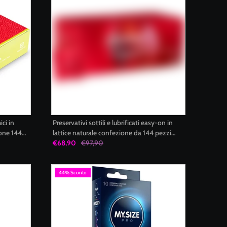
ci in
Preservativi sottili e lubrificati easy-on in
ione 144
lattice naturale confezione da 144 pezzi
sensitive soft durex condoms
€68,90
€97,90
44% Sconto