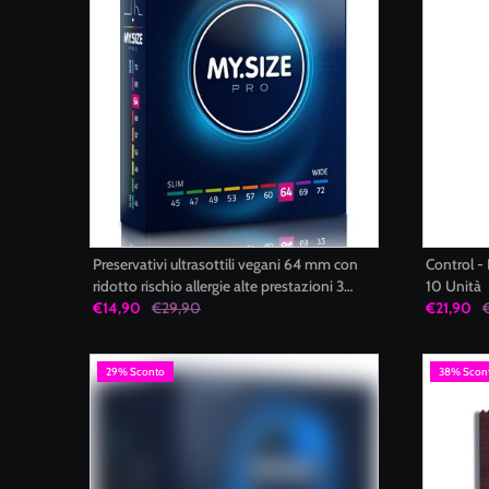
Preservativi ultrasottili vegani 64 mm con
Control -
ridotto rischio allergie alte prestazioni 3
10 Unità
unità My Size Pro
€14,90
€29,90
€21,90
29% Sconto
38% Scon