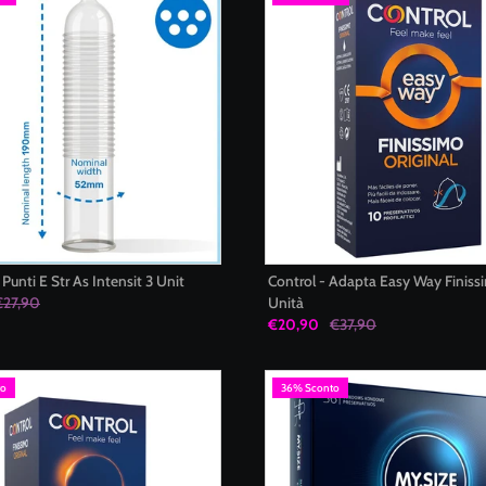
Punti E Str As Intensit 3 Unit
Control - Adapta Easy Way Finiss
€27,90
Unità
€20,90
€37,90
to
36% Sconto