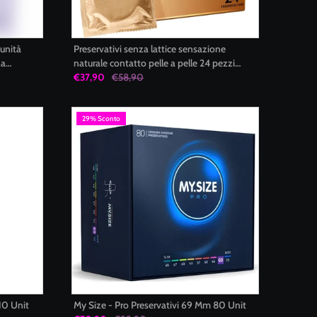
 unità
Preservativi senza lattice sensazione
za
naturale contatto pelle a pelle 24 pezzi
trasparenti lubrificati Durex Condoms
€37,90
€58,90
29% Sconto
10 Unit
My Size - Pro Preservativi 69 Mm 80 Unit