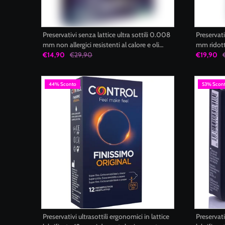
Preservativi senza lattice ultra sottili 0.008
Preservati
mm non allergici resistenti al calore e oli
mm ridott
formato multiuso 3 unità Uniq
€14,90
€29,90
unità MY
€19,90
44% Sconto
53% Scon
Preservativi ultrasottili ergonomici in lattice
Preservati