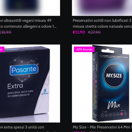
vi ultrasottili vegani misura 49
Preservativi sottili non lubrificati 3
o contenuto allergeni e odore 10
misura stretta colore naturale sen
 SIZE PRO
€35,90
ingredienti animali Pasante
€12,90
€27,90
to
42% Sconto
vi extra spessi 3 unità con
My Size - Mix Preservativi 64 Mm 