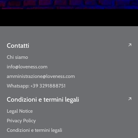
Contatti
Chi siamo
info@loveness.com
amministrazione@loveness.com
Whatsapp: +39 3291888751
Condizioni e termini legali
Legal Notice
Privacy Policy
Condizioni e termini legali