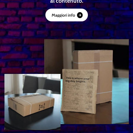
al contenuto.
M
a
g
g
i
o
r
i
i
n
f
o