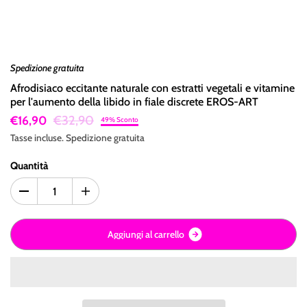
Spedizione gratuita
Afrodisiaco eccitante naturale con estratti vegetali e vitamine
per l'aumento della libido in fiale discrete EROS-ART
€32,90
€16,90
49% Sconto
Tasse incluse.
Spedizione
gratuita
Quantità
A
g
g
i
u
n
g
i
a
l
c
a
r
r
e
l
l
o