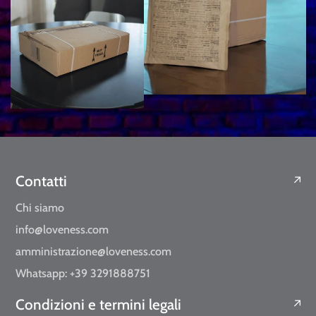
Contatti
Chi siamo
info@loveness.com
amministrazione@loveness.com
Whatsapp: +39 3291888751
Condizioni e termini legali