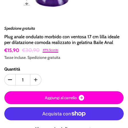
Spedizione gratuita
Plug anale ondulato morbido con ventosa 17 cm lilla ideale
per dilatazione comoda realizzato in gelatina Baile Anal
€30,90
€15,90
49% Sconto
Tasse incluse.
Spedizione
gratuita
Quantità
A
g
g
i
u
n
g
i
a
l
c
a
r
r
e
l
l
o