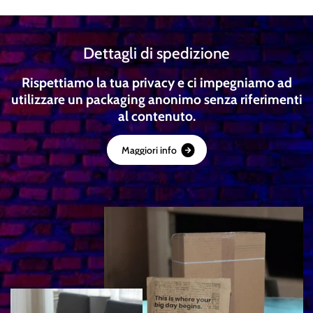
Dettagli di spedizione
Rispettiamo la tua privacy e ci impegniamo ad
utilizzare un packaging anonimo senza riferimenti
al contenuto.
M
a
g
g
i
o
r
i
i
n
f
o