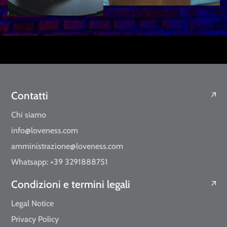
Contatti
Chi siamo
info@loveness.com
amministrazione@loveness.com
Whatsapp: +39 3291888751
Condizioni e termini legali
Legal Notice
Privacy Policy