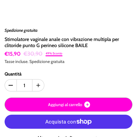
Spedizione gratuita
Stimolatore vaginale anale con vibrazione multipla per
clitoride punto G perineo silicone BAILE
€30,90
€15,90
49% Sconto
Tasse incluse.
Spedizione
gratuita
Quantità
A
g
g
i
u
n
g
i
a
l
c
a
r
r
e
l
l
o