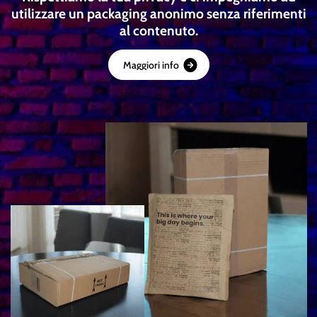
utilizzare un packaging anonimo senza riferimenti
al contenuto.
M
a
g
g
i
o
r
i
i
n
f
o