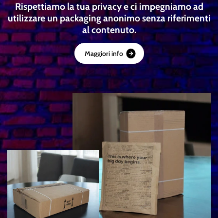
Rispettiamo la tua privacy e ci impegniamo ad
utilizzare un packaging anonimo senza riferimenti
al contenuto.
M
a
g
g
i
o
r
i
i
n
f
o