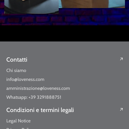
Contatti
Chi siamo
info@loveness.com
amministrazione@loveness.com
Whatsapp: +39 3291888751
Condizioni e termini legali
Legal Notice