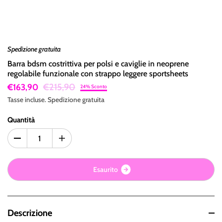
Spedizione gratuita
Barra bdsm costrittiva per polsi e caviglie in neoprene
regolabile funzionale con strappo leggere sportsheets
€215,90
€163,90
24% Sconto
Tasse incluse.
Spedizione
gratuita
Quantità
E
s
a
u
r
i
t
o
Descrizione