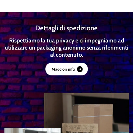
Dettagli di spedizione
Rispettiamo la tua privacy e ci impegniamo ad
utilizzare un packaging anonimo senza riferimenti
al contenuto.
M
a
g
g
i
o
r
i
i
n
f
o