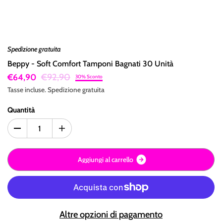
Spedizione gratuita
Beppy - Soft Comfort Tamponi Bagnati 30 Unità
€92,90
€64,90
30% Sconto
Tasse incluse.
Spedizione
gratuita
Quantità
A
g
g
i
u
n
g
i
a
l
c
a
r
r
e
l
l
o
Altre opzioni di pagamento