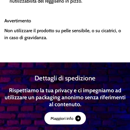
riutilizzabilità del reggiseno in pizzo.
Avvertimento
Non utilizzare il prodotto su pelle sensibile, o su cicatrici, o
in caso di gravidanza.
Dettagli di spedizione
Rispettiamo la tua privacy e ci impegniamo ad
utilizzare un packaging anonimo senza riferimenti
al contenuto.
M
a
g
g
i
o
r
i
i
n
f
o