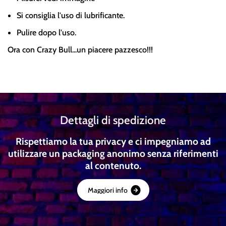
Si consiglia l'uso di lubrificante.
Pulire dopo l'uso.
Ora con Crazy Bull...un piacere pazzesco!!!
Dettagli di spedizione
Rispettiamo la tua privacy e ci impegniamo ad
utilizzare un packaging anonimo senza riferimenti
al contenuto.
M
a
g
g
i
o
r
i
i
n
f
o