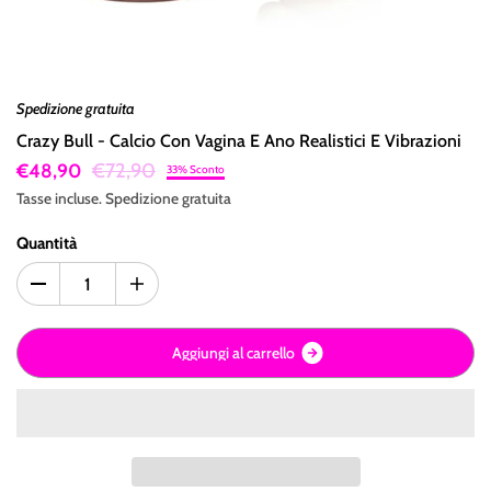
Spedizione gratuita
Crazy Bull - Calcio Con Vagina E Ano Realistici E Vibrazioni
€72,90
€48,90
33% Sconto
Tasse incluse.
Spedizione
gratuita
Quantità
A
g
g
i
u
n
g
i
a
l
c
a
r
r
e
l
l
o