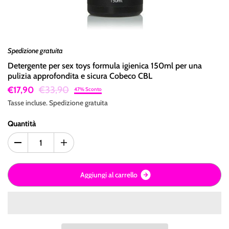
Spedizione gratuita
Detergente per sex toys formula igienica 150ml per una
pulizia approfondita e sicura Cobeco CBL
€33,90
€17,90
47% Sconto
Tasse incluse.
Spedizione
gratuita
Quantità
A
g
g
i
u
n
g
i
a
l
c
a
r
r
e
l
l
o