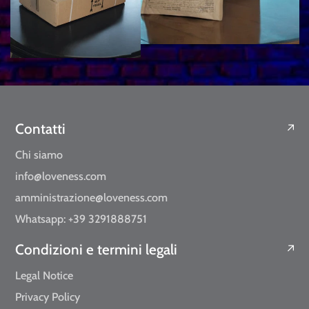
Contatti
Chi siamo
info@loveness.com
amministrazione@loveness.com
Whatsapp: +39 3291888751
Condizioni e termini legali
Legal Notice
Privacy Policy