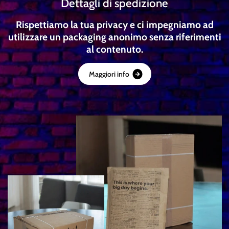
Dettagli di spedizione
Rispettiamo la tua privacy e ci impegniamo ad
utilizzare un packaging anonimo senza riferimenti
al contenuto.
M
a
g
g
i
o
r
i
i
n
f
o