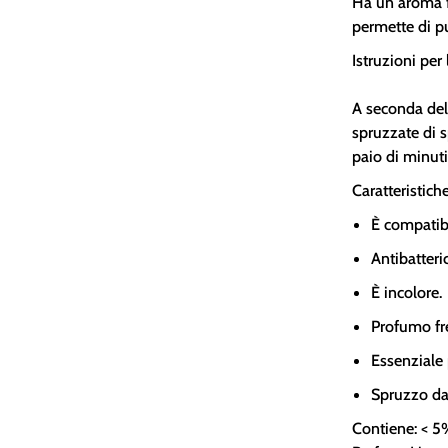
Ha un aroma f
permette di pu
Istruzioni per 
A seconda del
spruzzate di s
paio di minuti
Caratteristich
È compatibil
Antibatteri
È incolore.
Profumo fr
Essenziale p
Spruzzo d
Contiene: < 5%