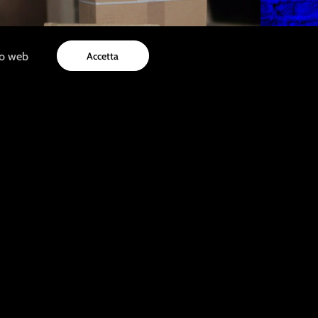
to web
Accetta