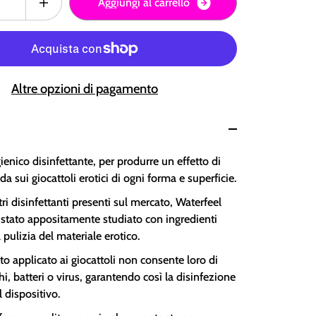
A
g
g
i
u
n
g
i
a
l
c
a
r
r
e
l
l
o
Altre opzioni di pagamento
ienico disinfettante, per produrre un effetto di
da sui giocattoli erotici di ogni forma e superficie.
tri disinfettanti presenti sul mercato, Waterfeel
 stato appositamente studiato con ingredienti
a pulizia del materiale erotico.
o applicato ai giocattoli non consente loro di
i, batteri o virus, garantendo così la disinfezione
l dispositivo.