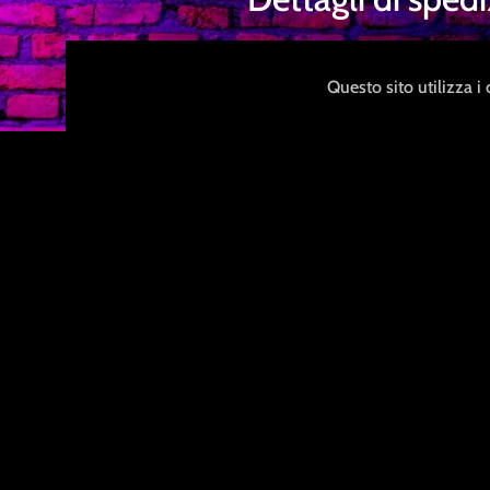
Rispettiamo la tua privacy e 
Questo sito utilizza i
utilizzare un packaging anonimo
al contenuto.
M
a
g
g
i
o
r
i
i
n
f
o