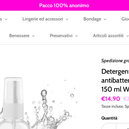
Pacco 100% anonimo
ys
Lingerie ed accessori
Bondage
Gio
Benessere
Preservativi
Articoli assortiti
Spedizione gr
Detergent
antibatter
150 ml W
€14,90
€2
Tasse incluse.
Sp
Quantità