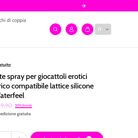
chi di coppia
IT
atuita
e spray per giocattoli erotici
ico compatibile lattice silicone
aterfeel
9,90
50% Sconto
edizione
gratuita