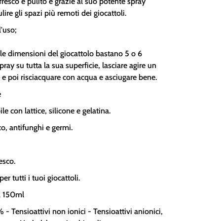
resco e pulito e grazie al suo potente spray
lire gli spazi più remoti dei giocattoli.
l'uso;
le dimensioni del giocattolo bastano 5 o 6
pray su tutta la sua superficie, lasciare agire un
 e poi risciacquare con acqua e asciugare bene.
e
e con lattice, silicone e gelatina.
co, antifunghi e germi.
esco.
er tutti i tuoi giocattoli.
a 150ml
 - Tensioattivi non ionici - Tensioattivi anionici,