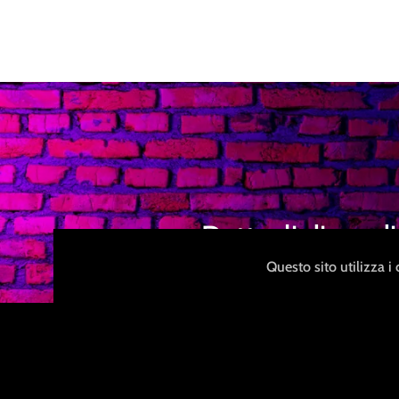
Dettagli di sped
Questo sito utilizza i
Rispettiamo la tua privacy e 
utilizzare un packaging anonimo
al contenuto.
M
a
g
g
i
o
r
i
i
n
f
o