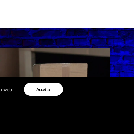
to web
Accetta