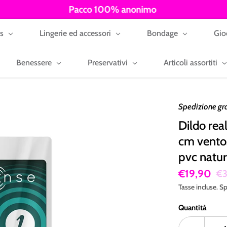
Pacco 100% anonimo
ys
Lingerie ed accessori
Bondage
Gio
Benessere
Preservativi
Articoli assortiti
Spedizione gr
Dildo rea
cm vento
pvc natur
€19,90
€3
Tasse incluse.
Sp
Quantità