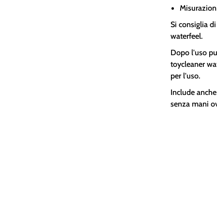
Misurazioni
Si consiglia d
waterfeel.
Dopo l'uso pul
toycleaner wat
per l'uso.
Include anche 
senza mani ov