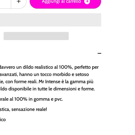
A
g
g
i
u
n
g
i
a
l
c
a
r
r
e
l
l
o
davvero un dildo realistico al 100%, perfetto per
o avanzati, hanno un tocco morbido e setoso
lle, con forme reali. Mr Intense è la gamma più
ldo disponibile in tutte le dimensioni e forme.
urale al 100% in gomma e pvc.
stica, sensazione reale!
ico