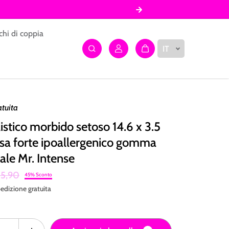
chi di coppia
IT
atuita
listico morbido setoso 14.6 x 3.5
sa forte ipoallergenico gomma
ale Mr. Intense
5,90
45% Sconto
edizione
gratuita