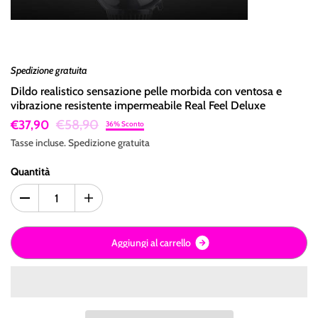
Spedizione gratuita
Dildo realistico sensazione pelle morbida con ventosa e
vibrazione resistente impermeabile Real Feel Deluxe
€58,90
€37,90
36% Sconto
Tasse incluse.
Spedizione
gratuita
Quantità
A
g
g
i
u
n
g
i
a
l
c
a
r
r
e
l
l
o