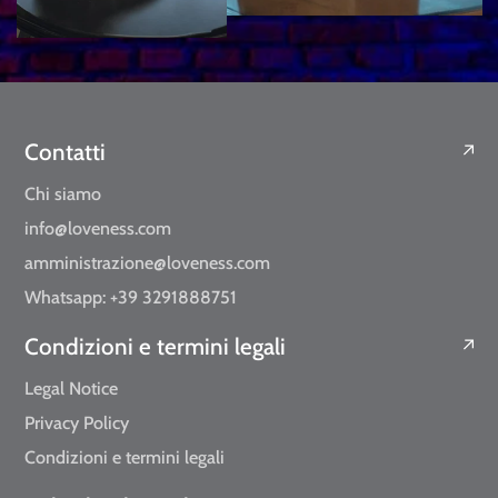
Contatti
Chi siamo
info@loveness.com
amministrazione@loveness.com
Whatsapp: +39 3291888751
Condizioni e termini legali
Legal Notice
Privacy Policy
Condizioni e termini legali