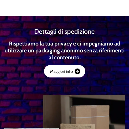
Dettagli di spedizione
Rispettiamo la tua privacy e ci impegniamo ad
utilizzare un packaging anonimo senza riferimenti
al contenuto.
M
a
g
g
i
o
r
i
i
n
f
o