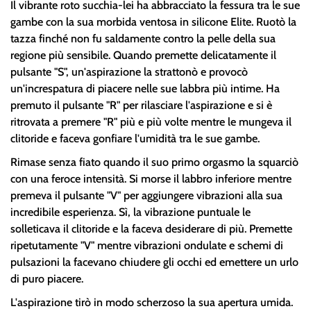
Il vibrante roto succhia-lei ha abbracciato la fessura tra le sue
gambe con la sua morbida ventosa in silicone Elite. Ruotò la
tazza finché non fu saldamente contro la pelle della sua
regione più sensibile. Quando premette delicatamente il
pulsante "S", un'aspirazione la strattonò e provocò
un'increspatura di piacere nelle sue labbra più intime. Ha
premuto il pulsante "R" per rilasciare l'aspirazione e si è
ritrovata a premere "R" più e più volte mentre le mungeva il
clitoride e faceva gonfiare l'umidità tra le sue gambe.
Rimase senza fiato quando il suo primo orgasmo la squarciò
con una feroce intensità. Si morse il labbro inferiore mentre
premeva il pulsante "V" per aggiungere vibrazioni alla sua
incredibile esperienza. Sì, la vibrazione puntuale le
solleticava il clitoride e la faceva desiderare di più. Premette
ripetutamente "V" mentre vibrazioni ondulate e schemi di
pulsazioni la facevano chiudere gli occhi ed emettere un urlo
di puro piacere.
L'aspirazione tirò in modo scherzoso la sua apertura umida.