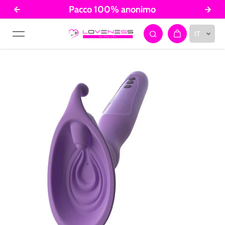
Pacco 100% anonimo
Salta al contenuto
IT