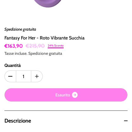
Spedizione gratuita
Fantasy For Her - Roto Vibrante Succhia
€215,90
€163,90
24% Sconto
Tasse incluse.
Spedizione
gratuita
Quantità
E
s
a
u
r
i
t
o
Descrizione