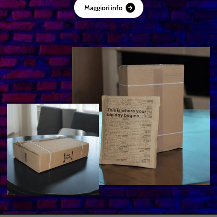
M
a
g
g
i
o
r
i
i
n
f
o