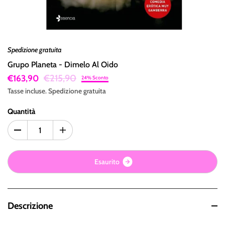
Spedizione gratuita
Grupo Planeta - Dimelo Al Oido
€215,90
€163,90
24% Sconto
Tasse incluse.
Spedizione
gratuita
Quantità
E
s
a
u
r
i
t
o
Descrizione