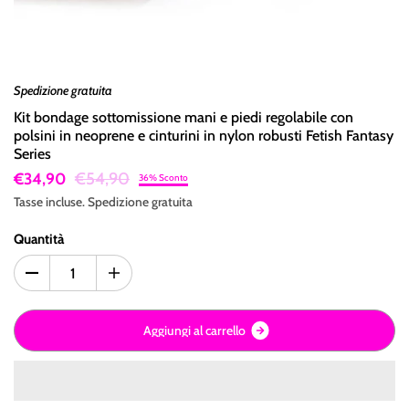
Spedizione gratuita
Kit bondage sottomissione mani e piedi regolabile con
polsini in neoprene e cinturini in nylon robusti Fetish Fantasy
Series
€54,90
€34,90
36% Sconto
Tasse incluse.
Spedizione
gratuita
Quantità
A
g
g
i
u
n
g
i
a
l
c
a
r
r
e
l
l
o