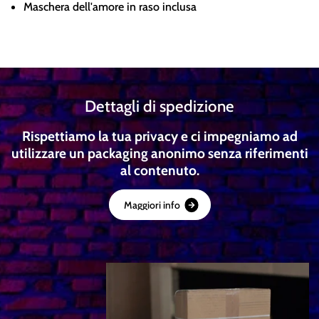
Maschera dell'amore in raso inclusa
Dettagli di spedizione
Rispettiamo la tua privacy e ci impegniamo ad
utilizzare un packaging anonimo senza riferimenti
al contenuto.
M
a
g
g
i
o
r
i
i
n
f
o