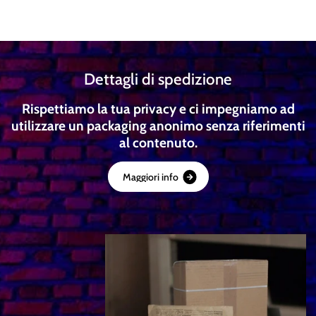
Dettagli di spedizione
Rispettiamo la tua privacy e ci impegniamo ad
utilizzare un packaging anonimo senza riferimenti
al contenuto.
M
a
g
g
i
o
r
i
i
n
f
o