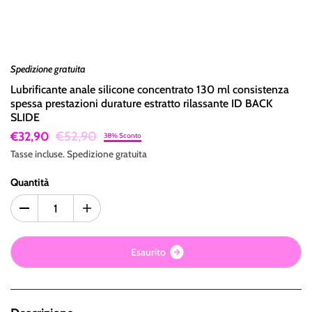
Spedizione gratuita
Lubrificante anale silicone concentrato 130 ml consistenza
spessa prestazioni durature estratto rilassante ID BACK
SLIDE
€52,90
€32,90
38% Sconto
Tasse incluse.
Spedizione
gratuita
Quantità
E
s
a
u
r
i
t
o