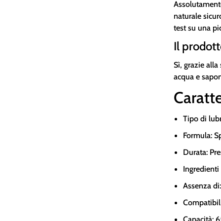
Assolutamente 
naturale sicu
test su una pi
Il prodott
Sì, grazie all
acqua e sapon
Caratte
Tipo di lub
Formula: S
Durata: Pre
Ingredienti 
Assenza di:
Compatibilit
Capacità: 