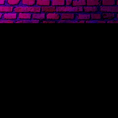
Contatti
Chi siamo
info@loveness.com
amministrazione@loveness.com
Whatsapp: +39 3291888751