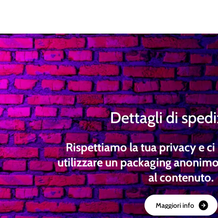
Dettagli di sped
Rispettiamo la tua privacy e 
utilizzare un packaging anonimo
al contenuto.
M
a
g
g
i
o
r
i
i
n
f
o