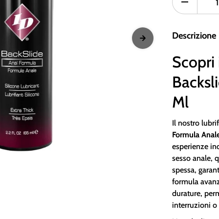
Descrizione
Scopri 
Backsl
Ml
Il nostro lubr
Formula Anal
esperienze ind
sesso anale, q
spessa, garan
formula avanz
durature, pe
interruzioni o