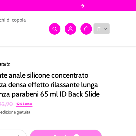
chi di coppia
IT
atuita
nte anale silicone concentrato
za densa effetto rilassante lunga
nza parabeni 65 ml ID Back Slide
42,90
42% Sconto
edizione
gratuita