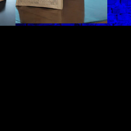
olitiche di spedizioni e resi
pedizioni e resi
olitica di rimborso