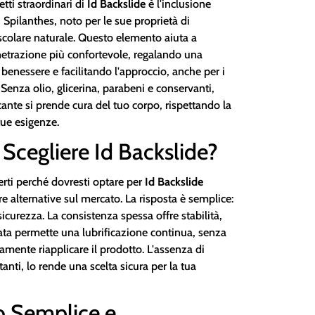
tti straordinari di
Id Backslide
è l'inclusione
di Spilanthes, noto per le sue proprietà di
scolare naturale. Questo elemento aiuta a
netrazione più confortevole, regalando una
benessere e facilitando l'approccio, anche per i
Senza olio, glicerina, parabeni e conservanti,
cante si prende cura del tuo corpo, rispettando la
 tue esigenze.
Scegliere Id Backslide?
erti perché dovresti optare per
Id Backslide
tre alternative sul mercato. La risposta è semplice:
sicurezza. La consistenza spessa offre stabilità,
ata permette una lubrificazione continua, senza
mente riapplicare il prodotto. L'assenza di
itanti, lo rende una scelta sicura per la tua
zo Semplice e