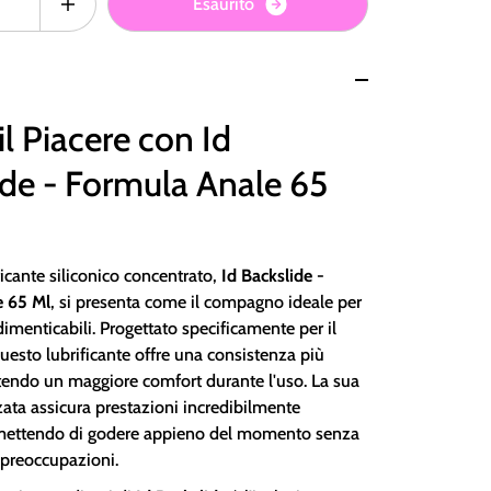
E
s
a
u
r
i
t
o
il Piacere con Id
ide - Formula Anale 65
ificante siliconico concentrato,
Id Backslide -
e 65 Ml
, si presenta come il compagno ideale per
imenticabili. Progettato specificamente per il
uesto lubrificante offre una consistenza più
tendo un maggiore comfort durante l'uso. La sua
ata assicura prestazioni incredibilmente
rmettendo di godere appieno del momento senza
 preoccupazioni.