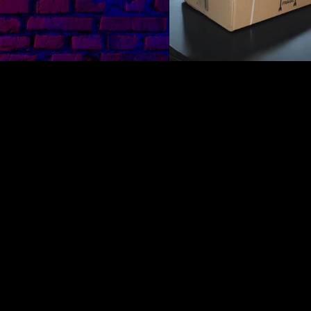
Condizioni e termini legali
P
Legal Notice
S
Privacy Policy
P
Condizioni e termini legali