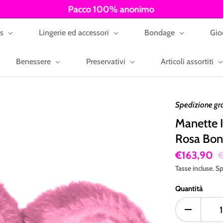
Pacco 100% anonimo
ys
Lingerie ed accessori
Bondage
Gio
Benessere
Preservativi
Articoli assortiti
Spedizione gr
Manette I
Rosa Bo
€163,90
€
Tasse incluse.
Sp
Quantità