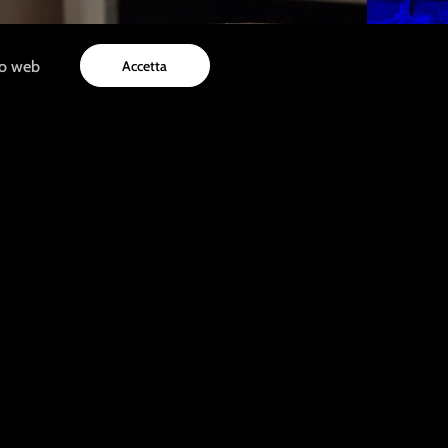
to web
Accetta