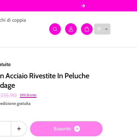
chi di coppia
IT
atuita
n Acciaio Rivestite In Peluche
ndage
215,90
24% Sconto
edizione
gratuita
E
s
a
u
r
i
t
o