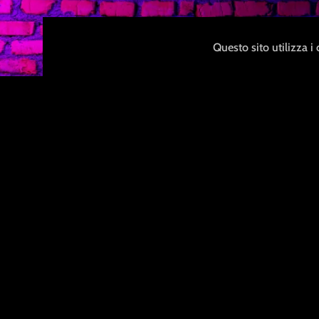
Questo sito utilizza i
Dettagli di sped
Rispettiamo la tua privacy e 
utilizzare un packaging anonimo
al contenuto.
M
a
g
g
i
o
r
i
i
n
f
o