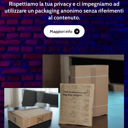
Rispettiamo la tua privacy e ci impegniamo ad
utilizzare un packaging anonimo senza riferimenti
al contenuto.
M
a
g
g
i
o
r
i
i
n
f
o