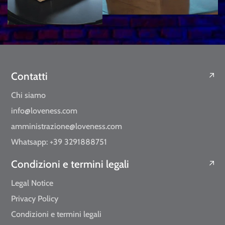
Contatti
Chi siamo
info@loveness.com
amministrazione@loveness.com
Whatsapp: +39 3291888751
Condizioni e termini legali
Legal Notice
Privacy Policy
Condizioni e termini legali