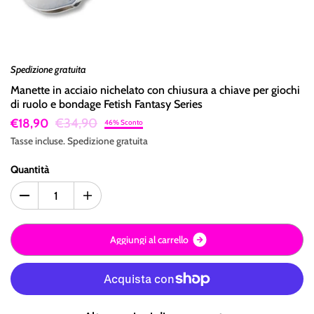
Spedizione gratuita
Manette in acciaio nichelato con chiusura a chiave per giochi
di ruolo e bondage Fetish Fantasy Series
€34,90
€18,90
46% Sconto
Tasse incluse.
Spedizione
gratuita
Quantità
A
g
g
i
u
n
g
i
a
l
c
a
r
r
e
l
l
o