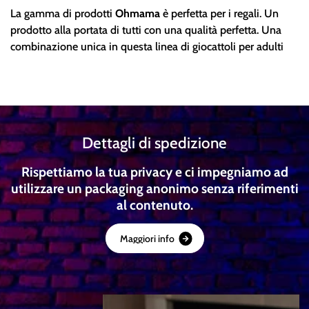
La gamma di prodotti
Ohmama
è perfetta per i regali. Un
prodotto alla portata di tutti con una qualità perfetta. Una
combinazione unica in questa linea di giocattoli per adulti
Dettagli di spedizione
Rispettiamo la tua privacy e ci impegniamo ad
utilizzare un packaging anonimo senza riferimenti
al contenuto.
M
a
g
g
i
o
r
i
i
n
f
o