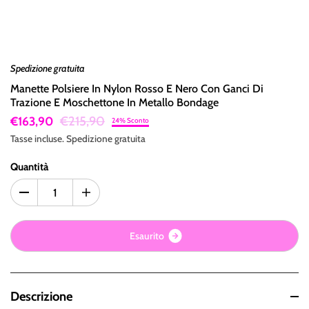
Spedizione gratuita
Manette Polsiere In Nylon Rosso E Nero Con Ganci Di
Trazione E Moschettone In Metallo Bondage
€215,90
€163,90
24% Sconto
Tasse incluse.
Spedizione
gratuita
Quantità
E
s
a
u
r
i
t
o
Descrizione