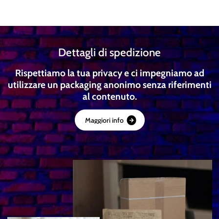
Dettagli di spedizione
Rispettiamo la tua privacy e ci impegniamo ad
utilizzare un packaging anonimo senza riferimenti
al contenuto.
M
a
g
g
i
o
r
i
i
n
f
o