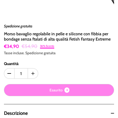
Spedizione gratuita
Morso bavaglio regolabile in pelle e silicone con fibbia per
bondage senza ftalati di alta qualità Fetish Fantasy Extreme
€54,90
€34,90
36% Sconto
Tasse incluse.
Spedizione
gratuita
Quantità
E
s
a
u
r
i
t
o
Descrizione