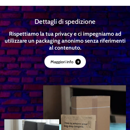
Dettagli di spedizione
Rispettiamo la tua privacy e ci impegniamo ad
utilizzare un packaging anonimo senza riferimenti
al contenuto.
M
a
g
g
i
o
r
i
i
n
f
o