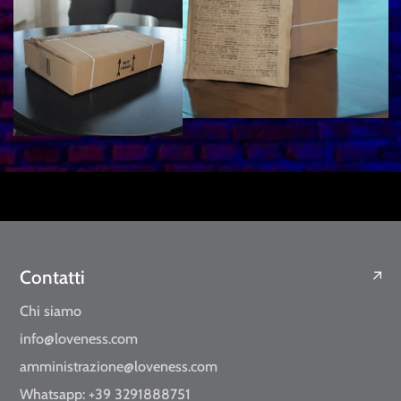
Contatti
Chi siamo
info@loveness.com
amministrazione@loveness.com
Whatsapp: +39 3291888751