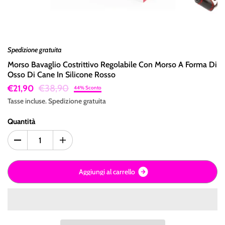
Spedizione gratuita
Morso Bavaglio Costrittivo Regolabile Con Morso A Forma Di
Osso Di Cane In Silicone Rosso
€38,90
€21,90
44% Sconto
Tasse incluse.
Spedizione
gratuita
Quantità
A
g
g
i
u
n
g
i
a
l
c
a
r
r
e
l
l
o