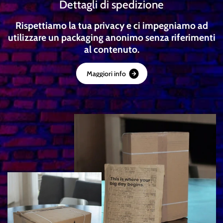
Dettagli di spedizione
Rispettiamo la tua privacy e ci impegniamo ad
utilizzare un packaging anonimo senza riferimenti
al contenuto.
M
a
g
g
i
o
r
i
i
n
f
o