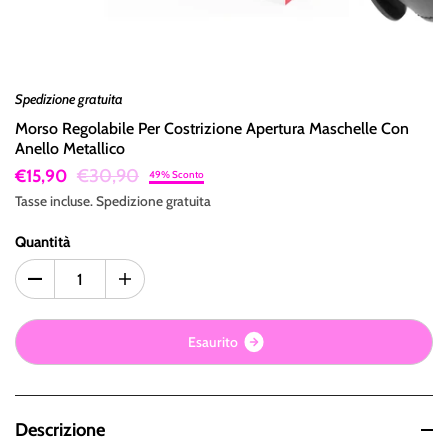
Spedizione gratuita
Morso Regolabile Per Costrizione Apertura Maschelle Con
Anello Metallico
€30,90
€15,90
49% Sconto
Tasse incluse.
Spedizione
gratuita
Quantità
E
s
a
u
r
i
t
o
Descrizione