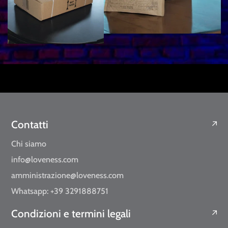
Contatti
Chi siamo
info@loveness.com
amministrazione@loveness.com
Whatsapp: +39 3291888751
Condizioni e termini legali