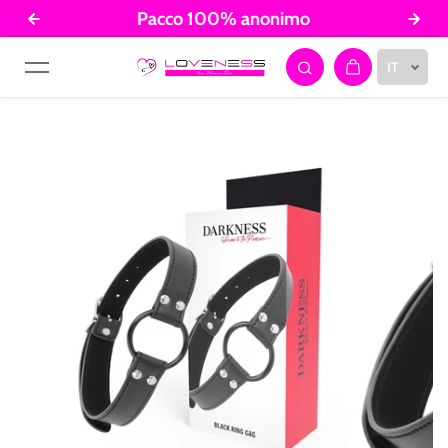
Pacco 100% anonimo
Salta al contenuto
IT