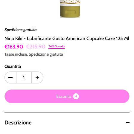
Spedizione gratuita
Nina Kikí - Lubrificante Gusto American Cupcake Cake 125 Ml
€215,90
€163,90
24% Sconto
Tasse incluse.
Spedizione
gratuita
Quantità
E
s
a
u
r
i
t
o
Descrizione