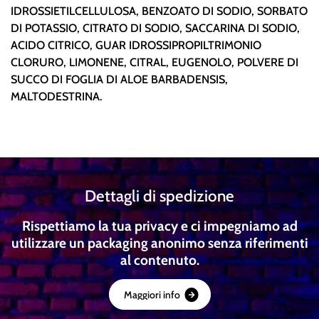
IDROSSIETILCELLULOSA, BENZOATO DI SODIO, SORBATO
DI POTASSIO, CITRATO DI SODIO, SACCARINA DI SODIO,
ACIDO CITRICO, GUAR IDROSSIPROPILTRIMONIO
CLORURO, LIMONENE, CITRAL, EUGENOLO, POLVERE DI
SUCCO DI FOGLIA DI ALOE BARBADENSIS,
MALTODESTRINA.
Dettagli di spedizione
Rispettiamo la tua privacy e ci impegniamo ad
utilizzare un packaging anonimo senza riferimenti
al contenuto.
M
a
g
g
i
o
r
i
i
n
f
o