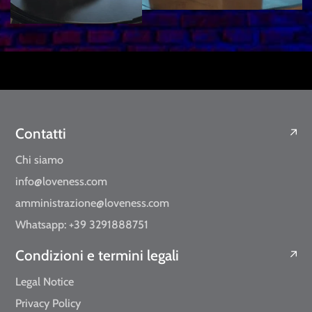
Contatti
Chi siamo
info@loveness.com
amministrazione@loveness.com
Whatsapp: +39 3291888751
Condizioni e termini legali
Legal Notice
Privacy Policy