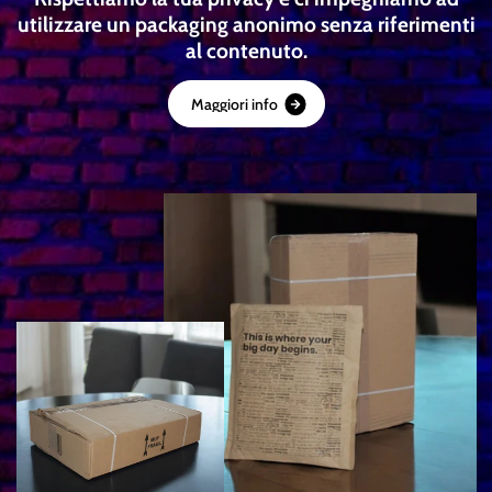
utilizzare un packaging anonimo senza riferimenti
al contenuto.
M
a
g
g
i
o
r
i
i
n
f
o