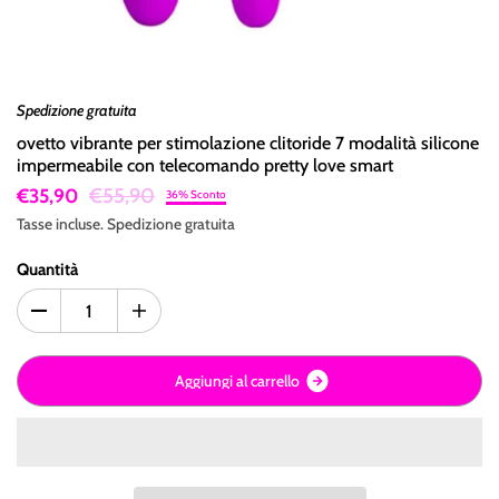
Spedizione gratuita
ovetto vibrante per stimolazione clitoride 7 modalità silicone
impermeabile con telecomando pretty love smart
€55,90
€35,90
36% Sconto
Tasse incluse.
Spedizione
gratuita
Quantità
A
g
g
i
u
n
g
i
a
l
c
a
r
r
e
l
l
o