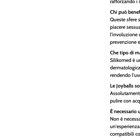
rafforzando i
Chi può benefi
Queste sfere s
piacere sessu
l'involuzione
prevenzione e
Che tipo di m
Silikomed è u
dermatologica
rendendo l'uso
Le Joyballs so
Assolutamente
pulire con acq
È necessario u
Non è necessa
un'esperienza 
compatibili con 