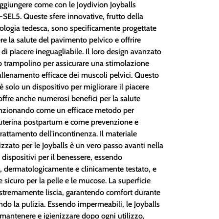
aggiungere come con le Joydivion Joyballs
-SEL5. Queste sfere innovative, frutto della
ologia tedesca, sono specificamente progettate
e la salute del pavimento pelvico e offrire
di piacere ineguagliabile. Il loro design avanzato
tto trampolino per assicurare una stimolazione
allenamento efficace dei muscoli pelvici. Questo
 solo un dispositivo per migliorare il piacere
offre anche numerosi benefici per la salute
unzionando come un efficace metodo per
 uterina postpartum e come prevenzione e
rattamento dell'incontinenza. Il materiale
izzato per le Joyballs è un vero passo avanti nella
 dispositivi per il benessere, essendo
o, dermatologicamente e clinicamente testato, e
sicuro per la pelle e le mucose. La superficie
 estremamente liscia, garantendo comfort durante
tando la pulizia. Essendo impermeabili, le Joyballs
 mantenere e igienizzare dopo ogni utilizzo,