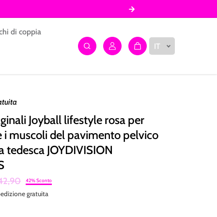
chi di coppia
IT
atuita
ginali Joyball lifestyle rosa per
e i muscoli del pavimento pelvico
ia tedesca JOYDIVISION
S
42,90
42% Sconto
edizione
gratuita