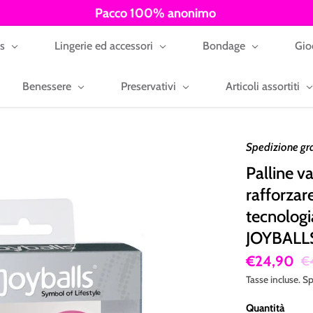
Pacco 100% anonimo
ys
Lingerie ed accessori
Bondage
Gio
Benessere
Preservativi
Articoli assortiti
Spedizione gr
Palline va
rafforzar
tecnolog
JOYBALL
€24,90
€
Tasse incluse.
Sp
Quantità