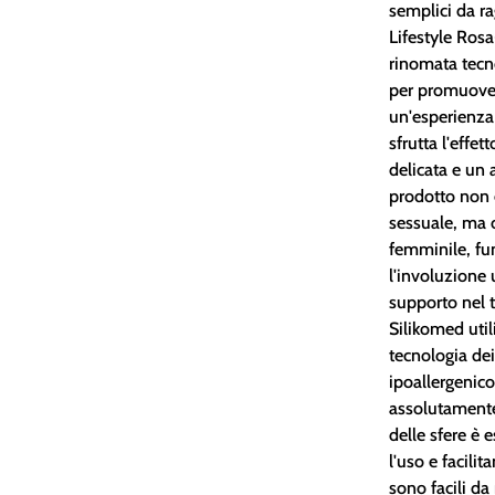
semplici da r
Lifestyle Rosa
rinomata tecn
per promuover
un'esperienza 
sfrutta l'effe
delicata e un 
prodotto non è
sessuale, ma 
femminile, f
l'involuzione
supporto nel t
Silikomed util
tecnologia dei
ipoallergenic
assolutamente 
delle sfere è
l'uso e facili
sono facili da