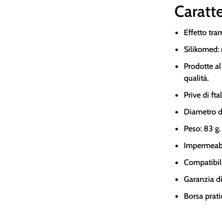
Caratte
Effetto tra
Silikomed: 
Prodotte al
qualità.
Prive di fta
Diametro de
Peso: 83 g.
Impermeabili
Compatibili 
Garanzia di
Borsa prati