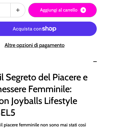
A
g
g
i
u
n
g
i
a
l
c
a
r
r
e
l
l
o
Altre opzioni di pagamento
il Segreto del Piacere e
nessere Femminile:
on Joyballs Lifestyle
SEL5
 il piacere femminile non sono mai stati così