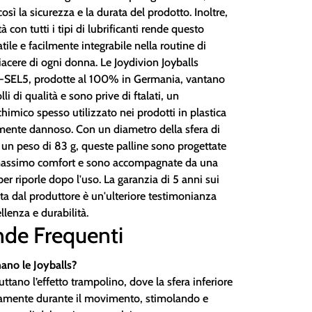
ì la sicurezza e la durata del prodotto. Inoltre,
à con tutti i tipi di lubrificanti rende questo
tile e facilmente integrabile nella routine di
acere di ogni donna. Le Joydivion Joyballs
a-SEL5, prodotte al 100% in Germania, vantano
lli di qualità e sono prive di ftalati, un
imico spesso utilizzato nei prodotti in plastica
ente dannoso. Con un diametro della sfera di
 un peso di 83 g, queste palline sono progettate
l massimo comfort e sono accompagnate da una
per riporle dopo l'uso. La garanzia di 5 anni sui
rta dal produttore è un'ulteriore testimonianza
llenza e durabilità.
de Frequenti
ano le Joyballs?
ruttano l’effetto trampolino, dove la sfera inferiore
atamente durante il movimento, stimolando e