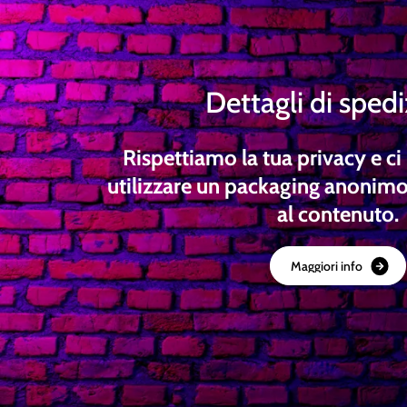
Dettagli di sped
Rispettiamo la tua privacy e 
utilizzare un packaging anonimo
al contenuto.
M
a
g
g
i
o
r
i
i
n
f
o