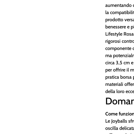
aumentando cos
la compatibilit
prodotto versa
benessere e pi
Lifestyle Ros
rigorosi contro
componente ch
ma potenzialm
circa 3,5 cm e
per offrire i
pratica borsa 
materiali offe
della loro ecce
Doman
Come funzion
Le Joyballs sf
oscilla delic