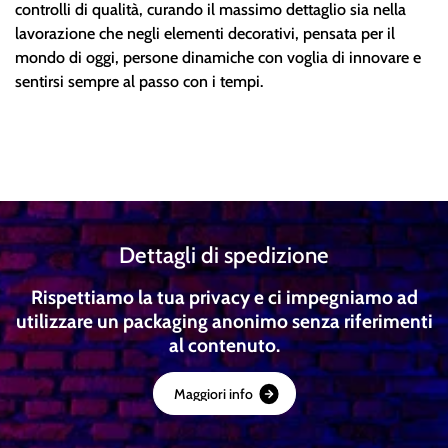
controlli di qualità, curando il massimo dettaglio sia nella
lavorazione che negli elementi decorativi, pensata per il
mondo di oggi, persone dinamiche con voglia di innovare e
sentirsi sempre al passo con i tempi.
Dettagli di spedizione
Rispettiamo la tua privacy e ci impegniamo ad
utilizzare un packaging anonimo senza riferimenti
al contenuto.
M
a
g
g
i
o
r
i
i
n
f
o