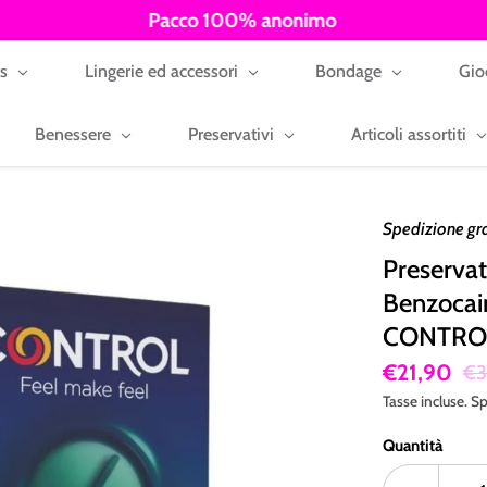
Pacco 100% anonimo
ys
Lingerie ed accessori
Bondage
Gio
Benessere
Preservativi
Articoli assortiti
Spedizione gr
Preservati
Benzocai
CONTRO
€21,90
€3
Tasse incluse.
Sp
Quantità