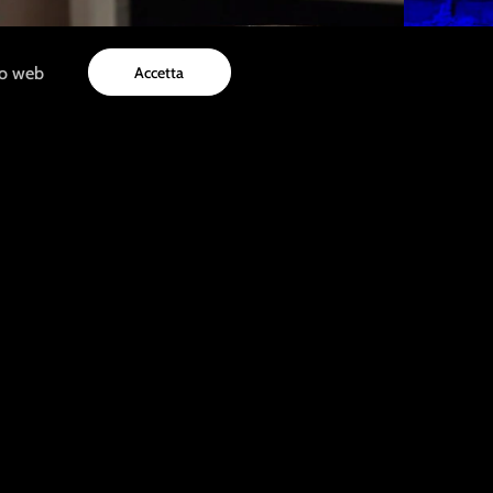
to web
Accetta