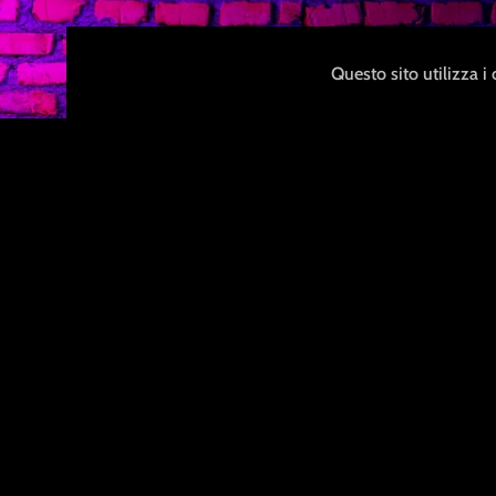
Questo sito utilizza i
Dettagli di sped
Rispettiamo la tua privacy e 
utilizzare un packaging anonimo
al contenuto.
M
a
g
g
i
o
r
i
i
n
f
o