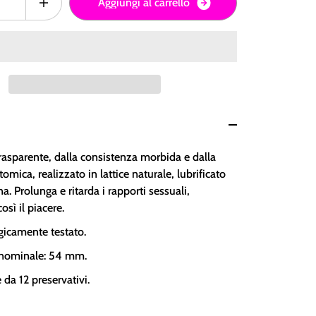
A
g
g
i
u
n
g
i
a
l
c
a
r
r
e
l
l
o
rasparente, dalla consistenza morbida e dalla
tomica, realizzato in lattice naturale, lubrificato
. Prolunga e ritarda i rapporti sessuali,
sì il piacere.
icamente testato.
nominale: 54 mm.
da 12 preservativi.