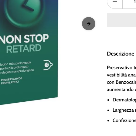
Descrizione
Preservativo t
vestibilità ana
con Benzocaina
aumentando co
Dermatolog
Larghezza 
Confezione 