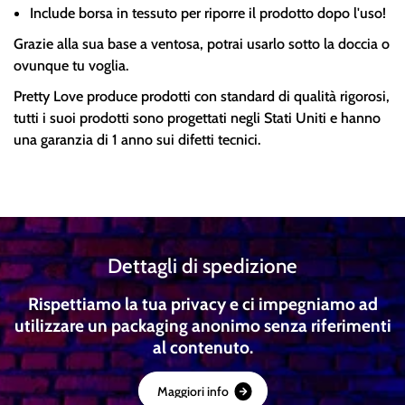
Include borsa in tessuto per riporre il prodotto dopo l'uso!
Grazie alla sua base a ventosa, potrai usarlo sotto la doccia o
ovunque tu voglia.
Pretty Love produce prodotti con standard di qualità rigorosi,
tutti i suoi prodotti sono progettati negli Stati Uniti e hanno
una garanzia di 1 anno sui difetti tecnici.
Dettagli di spedizione
Rispettiamo la tua privacy e ci impegniamo ad
utilizzare un packaging anonimo senza riferimenti
al contenuto.
M
a
g
g
i
o
r
i
i
n
f
o