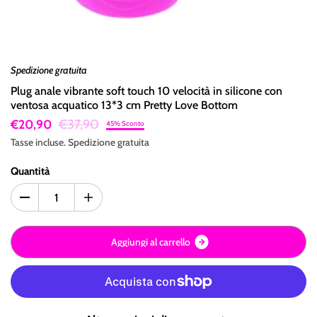
Spedizione gratuita
Plug anale vibrante soft touch 10 velocità in silicone con
ventosa acquatico 13*3 cm Pretty Love Bottom
€37,90
€20,90
45% Sconto
Tasse incluse.
Spedizione
gratuita
Quantità
A
g
g
i
u
n
g
i
a
l
c
a
r
r
e
l
l
o