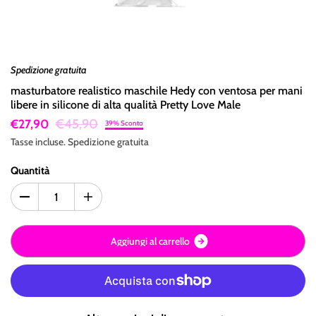
Spedizione gratuita
masturbatore realistico maschile Hedy con ventosa per mani
libere in silicone di alta qualità Pretty Love Male
€45,90
€27,90
39% Sconto
Tasse incluse.
Spedizione
gratuita
Quantità
A
g
g
i
u
n
g
i
a
l
c
a
r
r
e
l
l
o