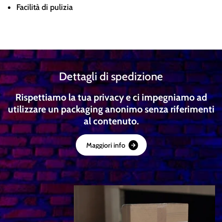
Facilità di pulizia
Dettagli di spedizione
Rispettiamo la tua privacy e ci impegniamo ad
utilizzare un packaging anonimo senza riferimenti
al contenuto.
M
a
g
g
i
o
r
i
i
n
f
o