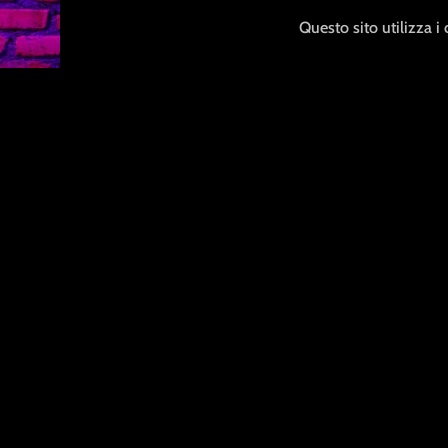
Questo sito utilizza i
Contatti
Chi siamo
info@loveness.com
amministrazione@loveness.com
Whatsapp: +39 3291888751