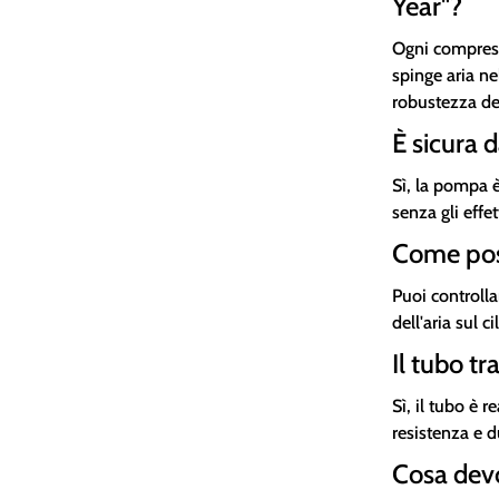
Year"?
Ogni compress
spinge aria n
robustezza d
È sicura 
Sì, la pompa è
senza gli effet
Come poss
Puoi controlla
dell'aria sul 
Il tubo t
Sì, il tubo è r
resistenza e 
Cosa devo