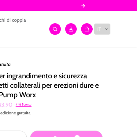
chi di coppia
IT
atuita
r ingrandimento e sicurezza
tti collaterali per erezioni dure e
 Pump Worx
43,90
41% Sconto
edizione
gratuita