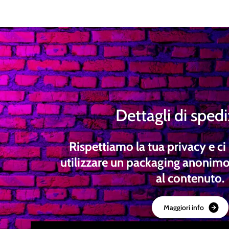
Dettagli di sped
Rispettiamo la tua privacy e 
utilizzare un packaging anonimo
al contenuto.
M
a
g
g
i
o
r
i
i
n
f
o