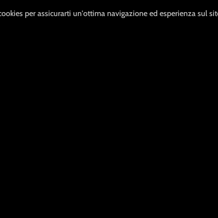
 cookies per assicurarti un'ottima navigazione ed esperienza sul si
Condizioni e termini legali
P
Legal Notice
S
Privacy Policy
P
Condizioni e termini legali