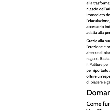
alla trasform
rilascio dell'a
immediato del
l'eiaculazione
accessorio ind
adatta alla pe
Grazie alla su
l'erezione e p
altezze di pia
ragazzi. Basta
il Pulitore p
per riportarl
offrire un'es
di piacere e 
Doman
Come fun