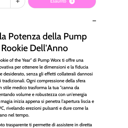
E
s
a
u
r
i
t
o
 la Potenza della Pump
 Rookie Dell'Anno
kie of the Year" di Pump Worx ti offre una
vativa per ottenere le dimensioni e la fiducia
 desiderato, senza gli effetti collaterali dannosi
i tradizionali. Ogni compressione della sfera
n stile medico trasforma la tua "canna da
entando volume e robustezza con un'energia
a magia inizia appena si penetra l'apertura liscia e
PVC, rivelando erezioni pulsanti e dure come la
rano nel tempo.
oto trasparente ti permette di assistere in diretta