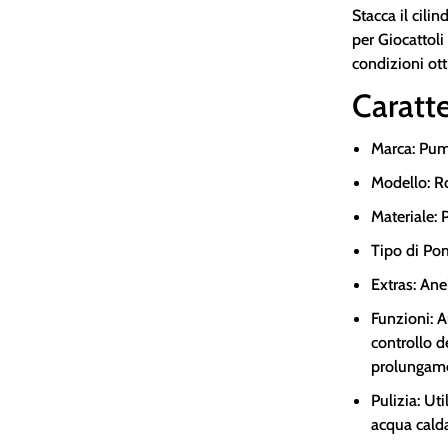
Stacca il cilin
per Giocattol
condizioni ott
Caratte
Marca: Pu
Modello: Ro
Materiale: P
Tipo di Po
Extras: Ane
Funzioni: 
controllo d
prolungame
Pulizia: Ut
acqua cald