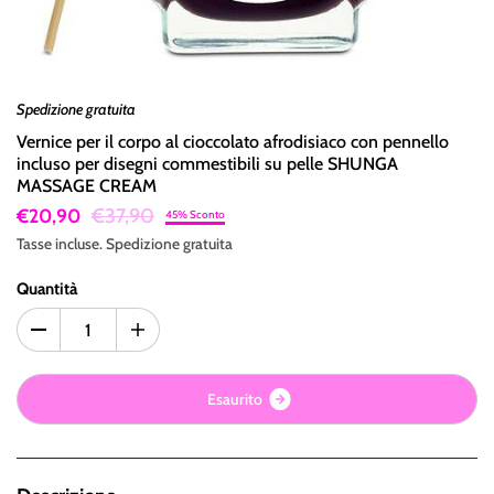
Spedizione gratuita
Vernice per il corpo al cioccolato afrodisiaco con pennello
incluso per disegni commestibili su pelle SHUNGA
MASSAGE CREAM
€37,90
€20,90
45% Sconto
Tasse incluse.
Spedizione
gratuita
Quantità
E
s
a
u
r
i
t
o