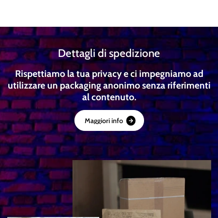
Dettagli di spedizione
Rispettiamo la tua privacy e ci impegniamo ad
utilizzare un packaging anonimo senza riferimenti
al contenuto.
M
a
g
g
i
o
r
i
i
n
f
o