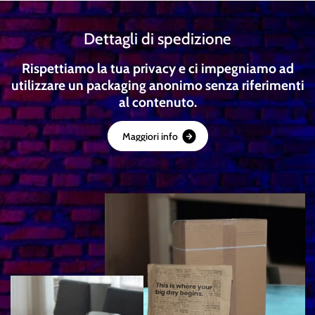
Dettagli di spedizione
Rispettiamo la tua privacy e ci impegniamo ad
utilizzare un packaging anonimo senza riferimenti
al contenuto.
M
a
g
g
i
o
r
i
i
n
f
o