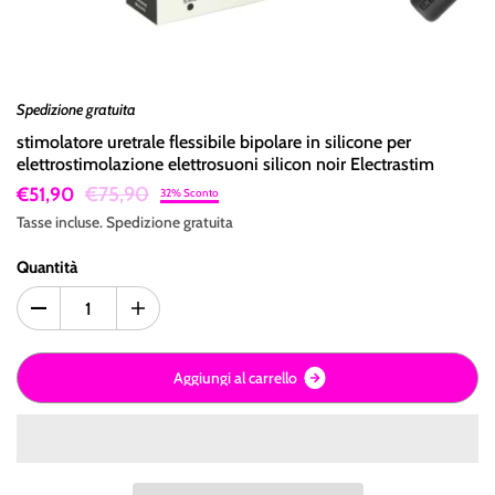
Spedizione gratuita
stimolatore uretrale flessibile bipolare in silicone per
elettrostimolazione elettrosuoni silicon noir Electrastim
€75,90
€51,90
32% Sconto
Tasse incluse.
Spedizione
gratuita
Quantità
A
g
g
i
u
n
g
i
a
l
c
a
r
r
e
l
l
o