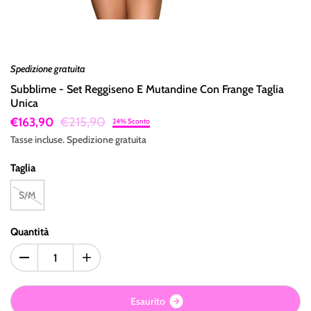
Spedizione gratuita
Subblime - Set Reggiseno E Mutandine Con Frange Taglia
Unica
€215,90
€163,90
24% Sconto
Tasse incluse.
Spedizione
gratuita
Taglia
S/M
Quantità
E
s
a
u
r
i
t
o