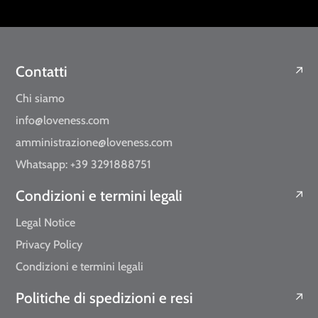
Contatti
Chi siamo
info@loveness.com
amministrazione@loveness.com
Whatsapp: +39 3291888751
Condizioni e termini legali
Legal Notice
Privacy Policy
Condizioni e termini legali
Politiche di spedizioni e resi