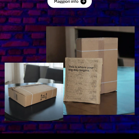
M
a
g
g
i
o
r
i
i
n
f
o