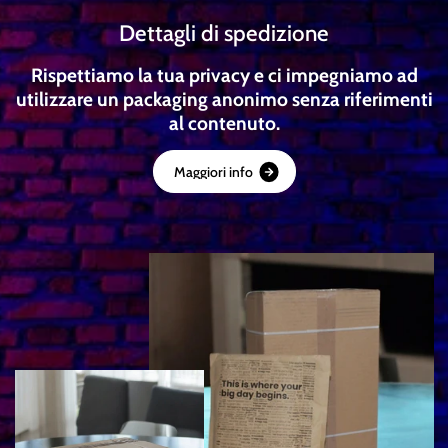
Dettagli di spedizione
Rispettiamo la tua privacy e ci impegniamo ad
utilizzare un packaging anonimo senza riferimenti
al contenuto.
M
a
g
g
i
o
r
i
i
n
f
o