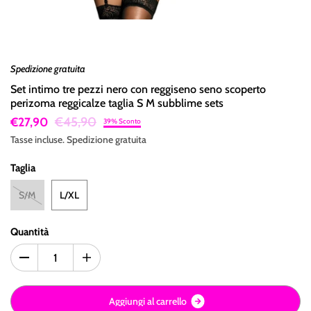
Spedizione gratuita
Set intimo tre pezzi nero con reggiseno seno scoperto
perizoma reggicalze taglia S M subblime sets
€45,90
€27,90
39% Sconto
Tasse incluse.
Spedizione
gratuita
Taglia
S/M
L/XL
Quantità
A
g
g
i
u
n
g
i
a
l
c
a
r
r
e
l
l
o