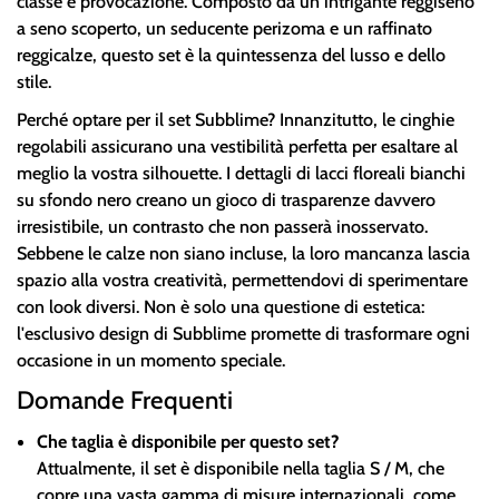
classe e provocazione. Composto da un intrigante reggiseno
a seno scoperto, un seducente perizoma e un raffinato
reggicalze, questo set è la quintessenza del lusso e dello
stile.
Perché optare per il set Subblime? Innanzitutto, le cinghie
regolabili assicurano una vestibilità perfetta per esaltare al
meglio la vostra silhouette. I dettagli di lacci floreali bianchi
su sfondo nero creano un gioco di trasparenze davvero
irresistibile, un contrasto che non passerà inosservato.
Sebbene le calze non siano incluse, la loro mancanza lascia
spazio alla vostra creatività, permettendovi di sperimentare
con look diversi. Non è solo una questione di estetica:
l'esclusivo design di Subblime promette di trasformare ogni
occasione in un momento speciale.
Domande Frequenti
Che taglia è disponibile per questo set?
Attualmente, il set è disponibile nella taglia S / M, che
copre una vasta gamma di misure internazionali, come