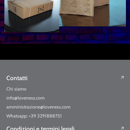
Contatti
Chi siamo
info@loveness.com
amministrazione@loveness.com
Whatsapp: +39 3291888751
Condizioni e termini legali