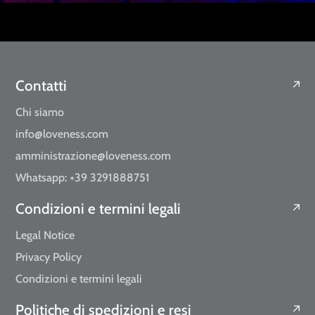
Contatti
Chi siamo
info@loveness.com
amministrazione@loveness.com
Whatsapp: +39 3291888751
Condizioni e termini legali
Legal Notice
Privacy Policy
Condizioni e termini legali
Politiche di spedizioni e resi