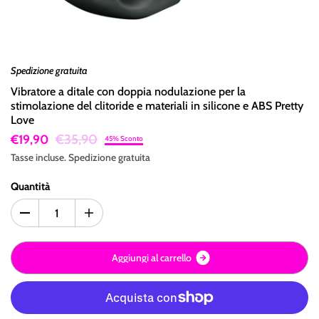
Spedizione gratuita
Vibratore a ditale con doppia nodulazione per la
stimolazione del clitoride e materiali in silicone e ABS Pretty
Love
€35,90
€19,90
45% Sconto
Tasse incluse.
Spedizione
gratuita
Quantità
A
g
g
i
u
n
g
i
a
l
c
a
r
r
e
l
l
o