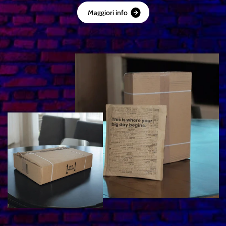
M
a
g
g
i
o
r
i
i
n
f
o