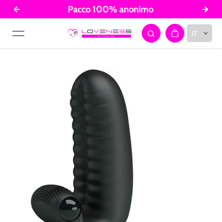
Pacco 100% anonimo
Salta al contenuto
IT