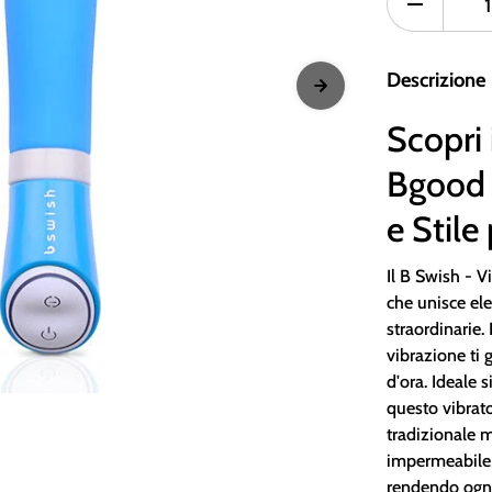
Descrizione
Scopri 
Bgood 
e Stile
Il B Swish - 
che unisce ele
straordinarie. 
vibrazione ti
d'ora. Ideale s
questo vibrato
tradizionale 
impermeabile, 
rendendo ogni