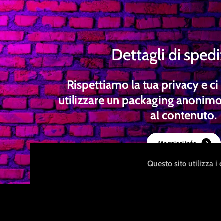
Dettagli di sped
Rispettiamo la tua privacy e 
utilizzare un packaging anonimo
al contenuto.
M
a
g
g
i
o
r
i
i
n
f
o
Questo sito utilizza i