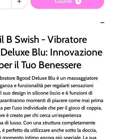
E
s
a
u
r
i
t
o
il B Swish - Vibratore
Deluxe Blu: Innovazione
 per il Tuo Benessere
Vibratore Bgood Deluxe Blu è un massaggiatore
ganza e funzionalità per regalarti sensazioni
Il suo design in silicone liscio e 6 funzioni di
 garantiranno momenti di piacere come mai prima
ia per l'uso individuale che per il gioco di coppia,
re è creato per chi cerca un'esperienza
ma di lusso. Con una struttura completamente
è perfetto da utilizzare anche sotto la doccia,
 momento intimo ancora più speciale. La sua