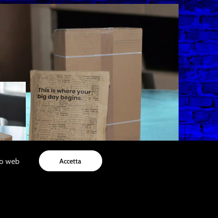
to web
Accetta