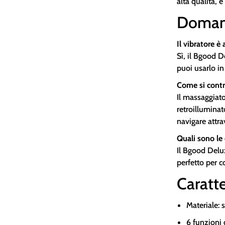
alta qualità, è
Doman
Il vibratore è
Sì, il Bgood 
puoi usarlo in
Come si contr
Il massaggiato
retroilluminat
navigare attra
Quali sono le
Il Bgood Delu
perfetto per co
Caratte
Materiale: 
6 funzioni 