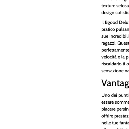
texture setosa
design sofisti
Il Bgood Delux
pratico pulsan
sue incredibil
ragazzi. Quest
perfettamente 
velocità e la p
riscaldarlo ti
sensazione na
Vantag
Uno dei punti
essere sommer
piacere persin
offrire presta
nelle tue fant